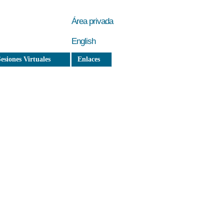
Área privada
English
esiones Virtuales
Enlaces