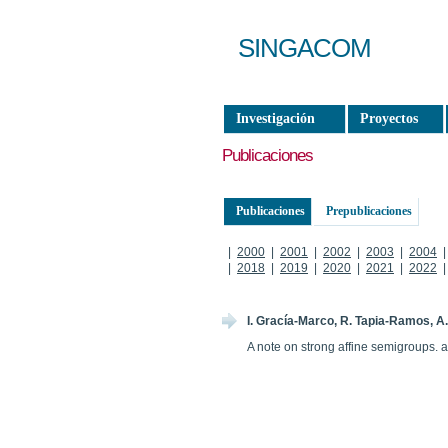
SINGACOM
Investigación
Proyectos
Publicaciones
Publicaciones
Prepublicaciones
|
2000
|
2001
|
2002
|
2003
|
2004
|
2018
|
2019
|
2020
|
2021
|
2022
I. Gracía-Marco, R. Tapia-Ramos, A
A note on strong affine semigroups.