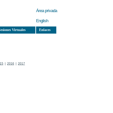
Área privada
English
esiones Virtuales
Enlaces
15
|
2016
|
2017