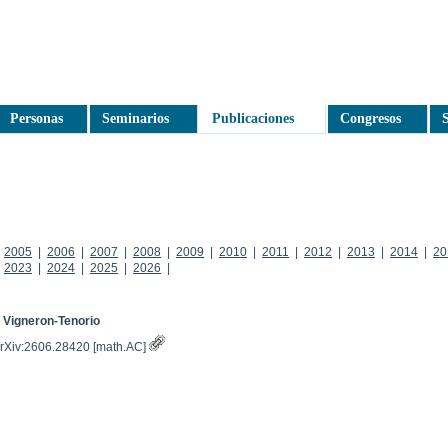
Personas
Seminarios
Publicaciones
Congresos
S
|
2005
|
2006
|
2007
|
2008
|
2009
|
2010
|
2011
|
2012
|
2013
|
2014
|
20
|
2023
|
2024
|
2025
|
2026
|
. Vigneron-Tenorio
 arXiv:2606.28420 [math.AC]