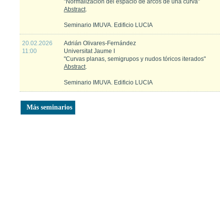
"Normalización del espacio de arcos de una curva"
Abstract
.
Seminario IMUVA. Edificio LUCIA
20.02.2026
Adrián Olivares-Fernández
11:00
Universitat Jaume I
"Curvas planas, semigrupos y nudos tóricos iterados"
Abstract
.
Seminario IMUVA. Edificio LUCIA
Más seminarios