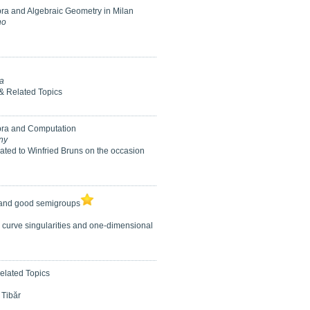
ra and Algebraic Geometry in Milan
no
a
 & Related Topics
ra and Computation
ny
ated to Winfried Bruns on the occasion
and good semigroups
o curve singularities and one-dimensional
Related Topics
 Tibăr