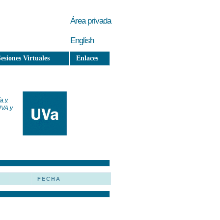
Área privada
English
esiones Virtuales
Enlaces
a y
UVA y
FECHA