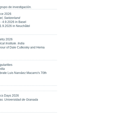
rupo de investigación.
ce 2026
l, Switzerland
 - 4.9.2026 in Basel
11.9.2026 in Neuchâtel
etry 2026
l Institute. India
onour of Dale Cutkosky and Hema
ularities
illa
brate Luis Narváez Macarro's 70th
ics Days 2026
ias. Universidad de Granada