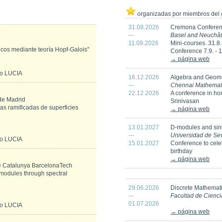
organizadas por miembros del g
31.08.2026
Cremona Conferen
---
Basel and Neuchâte
11.09.2026
Mini-courses. 31.8.
cos mediante teoría Hopf-Galois"
Conference 7.9. - 
→ página web
io LUCIA
16.12.2026
Algebra and Geom
---
Chennai Mathematica
22.12.2026
A conference in h
de Madrid
Srinivasan
tas ramificadas de superficies
→ página web
13.01.2027
D-modules and sing
---
Universidad de Sev
io LUCIA
15.01.2027
Conference to cele
birthday
→ página web
de Catalunya BarcelonaTech
 modules through spectral
29.06.2026
Discrete Mathemat
---
Facultad de Cienc
01.07.2026
io LUCIA
→ página web