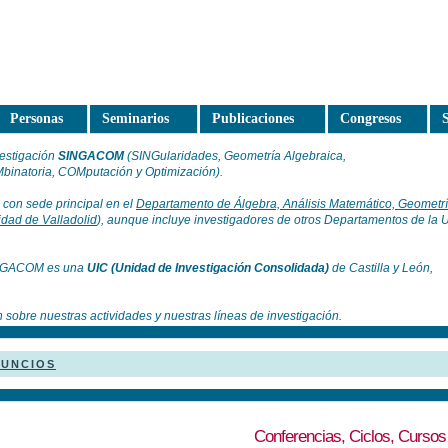
Personas
Seminarios
Publicaciones
Congresos
S
vestigación
SINGACOM
(SINGularidades, Geometría Algebraica,
binatoria, COMputación y Optimización).
 con sede principal en el
Departamento de Álgebra, Análisis Matemático, Geometrí
idad de Valladolid
), aunque incluye investigadores de otros Departamentos de la 
SINGACOM es una
UIC (Unidad de Investigación Consolidada)
de Castilla y León,
 sobre nuestras actividades y nuestras líneas de investigación.
NUNCIOS
Conferencias, Ciclos, Cursos