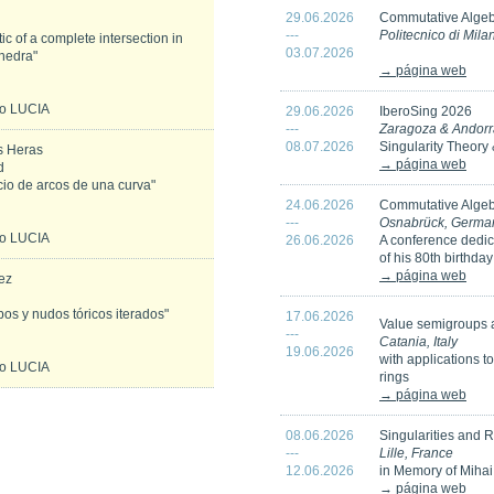
29.06.2026
Commutative Algeb
---
Politecnico di Mila
ic of a complete intersection in
03.07.2026
hedra"
→ página web
io LUCIA
29.06.2026
IberoSing 2026
---
Zaragoza & Andorr
08.07.2026
Singularity Theory
s Heras
→ página web
d
io de arcos de una curva"
24.06.2026
Commutative Algeb
---
Osnabrück, Germa
io LUCIA
26.06.2026
A conference dedic
of his 80th birthday
→ página web
ez
os y nudos tóricos iterados"
17.06.2026
Value semigroups 
---
Catania, Italy
19.06.2026
with applications t
io LUCIA
rings
→ página web
08.06.2026
Singularities and 
---
Lille, France
12.06.2026
in Memory of Mihai
→ página web