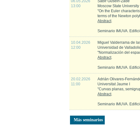
06.05.2026
Sabir Gusein-Zade
13:00
Moscow State University
"On the Euler characterist
terms of the Newton poly
Abstract
.
Seminario IMUVA. Edific
10.04.2026
Miguel Valderrama de la
12:00
Universidad de Valladoli
"Normalización del espac
Abstract
.
Seminario IMUVA. Edific
20.02.2026
Adrián Olivares-Fernánd
11:00
Universitat Jaume I
"Curvas planas, semigrup
Abstract
.
Seminario IMUVA. Edific
Más seminarios