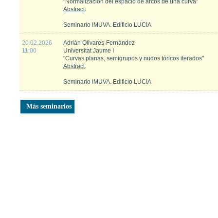
"Normalización del espacio de arcos de una curva"
Abstract
.
Seminario IMUVA. Edificio LUCIA
20.02.2026
Adrián Olivares-Fernández
11:00
Universitat Jaume I
"Curvas planas, semigrupos y nudos tóricos iterados"
Abstract
.
Seminario IMUVA. Edificio LUCIA
Más seminarios