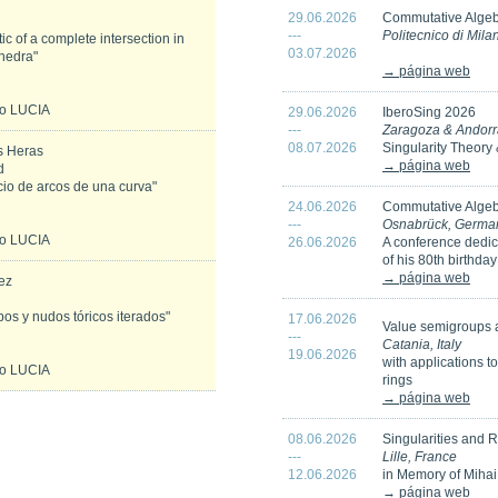
29.06.2026
Commutative Algeb
---
Politecnico di Mila
ic of a complete intersection in
03.07.2026
hedra"
→ página web
io LUCIA
29.06.2026
IberoSing 2026
---
Zaragoza & Andorr
08.07.2026
Singularity Theory
s Heras
→ página web
d
io de arcos de una curva"
24.06.2026
Commutative Algeb
---
Osnabrück, Germa
io LUCIA
26.06.2026
A conference dedic
of his 80th birthday
→ página web
ez
os y nudos tóricos iterados"
17.06.2026
Value semigroups 
---
Catania, Italy
19.06.2026
with applications t
io LUCIA
rings
→ página web
08.06.2026
Singularities and 
---
Lille, France
12.06.2026
in Memory of Mihai
→ página web