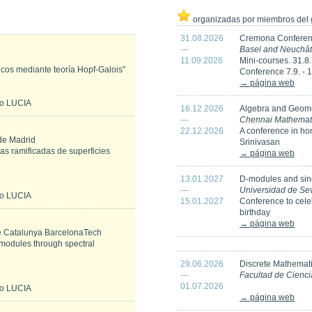
organizadas por miembros del g
31.08.2026
Cremona Conferen
---
Basel and Neuchâte
11.09.2026
Mini-courses. 31.8.
cos mediante teoría Hopf-Galois"
Conference 7.9. - 
→ página web
io LUCIA
16.12.2026
Algebra and Geom
---
Chennai Mathematica
22.12.2026
A conference in h
de Madrid
Srinivasan
tas ramificadas de superficies
→ página web
13.01.2027
D-modules and sing
---
Universidad de Sev
io LUCIA
15.01.2027
Conference to cele
birthday
→ página web
de Catalunya BarcelonaTech
 modules through spectral
29.06.2026
Discrete Mathemat
---
Facultad de Cienc
01.07.2026
io LUCIA
→ página web