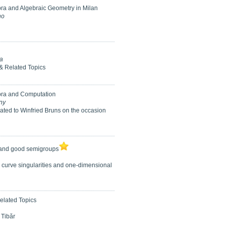
ra and Algebraic Geometry in Milan
no
a
 & Related Topics
ra and Computation
ny
ated to Winfried Bruns on the occasion
and good semigroups
o curve singularities and one-dimensional
Related Topics
 Tibăr