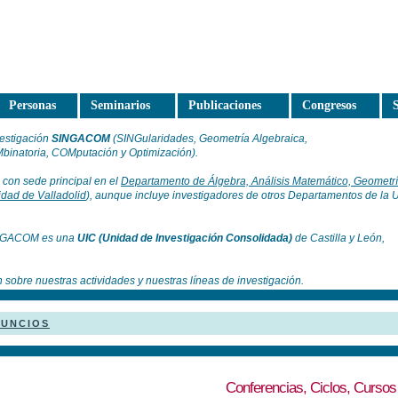
Personas
Seminarios
Publicaciones
Congresos
S
vestigación
SINGACOM
(SINGularidades, Geometría Algebraica,
binatoria, COMputación y Optimización).
 con sede principal en el
Departamento de Álgebra, Análisis Matemático, Geometrí
idad de Valladolid
), aunque incluye investigadores de otros Departamentos de la 
SINGACOM es una
UIC (Unidad de Investigación Consolidada)
de Castilla y León,
 sobre nuestras actividades y nuestras líneas de investigación.
NUNCIOS
Conferencias, Ciclos, Cursos