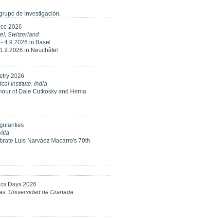
rupo de investigación.
ce 2026
l, Switzerland
 - 4.9.2026 in Basel
11.9.2026 in Neuchâtel
etry 2026
l Institute. India
onour of Dale Cutkosky and Hema
ularities
illa
brate Luis Narváez Macarro's 70th
ics Days 2026
ias. Universidad de Granada