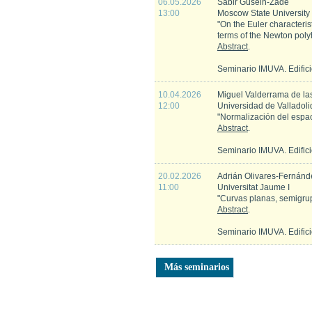
06.05.2026
Sabir Gusein-Zade
13:00
Moscow State University
"On the Euler characterist
terms of the Newton poly
Abstract
.
Seminario IMUVA. Edific
10.04.2026
Miguel Valderrama de la
12:00
Universidad de Valladoli
"Normalización del espac
Abstract
.
Seminario IMUVA. Edific
20.02.2026
Adrián Olivares-Fernánd
11:00
Universitat Jaume I
"Curvas planas, semigrup
Abstract
.
Seminario IMUVA. Edific
Más seminarios