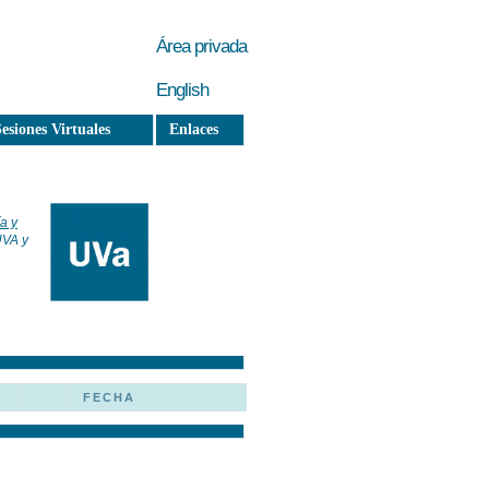
Área privada
English
esiones Virtuales
Enlaces
a y
UVA y
FECHA