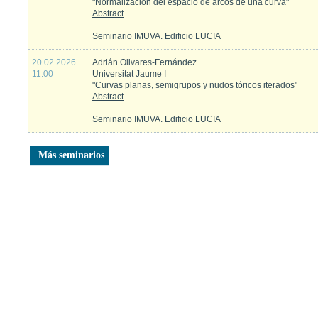
"Normalización del espacio de arcos de una curva"
Abstract
.
Seminario IMUVA. Edificio LUCIA
20.02.2026
Adrián Olivares-Fernández
11:00
Universitat Jaume I
"Curvas planas, semigrupos y nudos tóricos iterados"
Abstract
.
Seminario IMUVA. Edificio LUCIA
Más seminarios