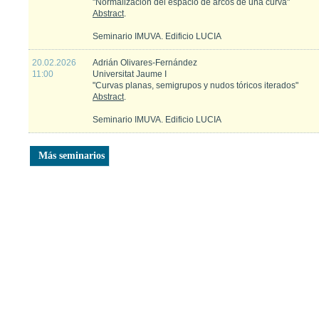
"Normalización del espacio de arcos de una curva"
Abstract
.
Seminario IMUVA. Edificio LUCIA
20.02.2026
Adrián Olivares-Fernández
11:00
Universitat Jaume I
"Curvas planas, semigrupos y nudos tóricos iterados"
Abstract
.
Seminario IMUVA. Edificio LUCIA
Más seminarios