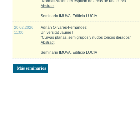
"Normalización del espacio de arcos de una curva"
Abstract
.
Seminario IMUVA. Edificio LUCIA
20.02.2026
Adrián Olivares-Fernández
11:00
Universitat Jaume I
"Curvas planas, semigrupos y nudos tóricos iterados"
Abstract
.
Seminario IMUVA. Edificio LUCIA
Más seminarios